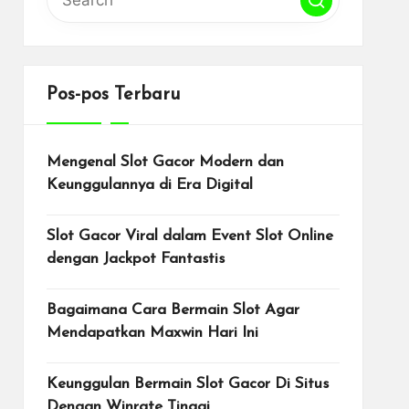
Pos-pos Terbaru
Mengenal Slot Gacor Modern dan
Keunggulannya di Era Digital
Slot Gacor Viral dalam Event Slot Online
dengan Jackpot Fantastis
Bagaimana Cara Bermain Slot Agar
Mendapatkan Maxwin Hari Ini
Keunggulan Bermain Slot Gacor Di Situs
Dengan Winrate Tinggi