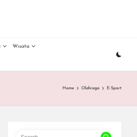
i
Wisata
Home
Olahraga
E-Sport