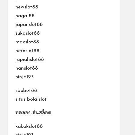
newslot88
naga188
japanslot88
sukaslot88
maxslot88
heroslot88
rupiahslot88
hanslot88
ninja123
sbobet88
situs bola slot
ทดลองเล่นสล็อต
kakakslot88