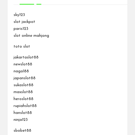
sky123
slot jackpot
paris123
slot online mahjong
toto slot
jakartaslot88
newslot88
naga188
japanslot88
sukaslot88
maxslot88
heroslot88
rupiahslot88
hanslot88
ninja123
sbobet88