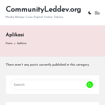
CommunityLeddev.org
Skip
to
Media Belajar Cuan Digital Online Tebaru
content
Aplikasi
Home
Aplikasi
There aren’t any posts currently published in this category.