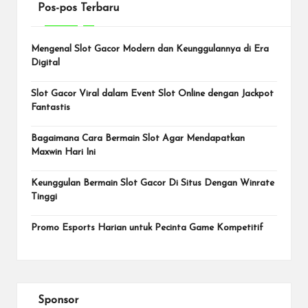
Pos-pos Terbaru
Mengenal Slot Gacor Modern dan Keunggulannya di Era
Digital
Slot Gacor Viral dalam Event Slot Online dengan Jackpot
Fantastis
Bagaimana Cara Bermain Slot Agar Mendapatkan
Maxwin Hari Ini
Keunggulan Bermain Slot Gacor Di Situs Dengan Winrate
Tinggi
Promo Esports Harian untuk Pecinta Game Kompetitif
Sponsor